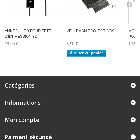
ANNEAU LED POUR TETE
VELLEMAN PROJECT BOX
MODU
D'IMPRESSION 3D
POUR 
16,90 €
6,90 €
19,90 
Ajouter au panier
Catégories
Informations
Mon compte
Paiment sécurisé