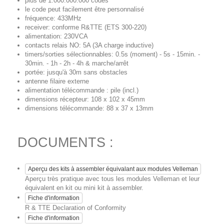
plus de 1.000.000.000 codes
le code peut facilement être personnalisé
fréquence: 433MHz
receiver: conforme R&TTE (ETS 300-220)
alimentation: 230VCA
contacts relais NO: 5A (3A charge inductive)
timers/sorties sélectionnables: 0.5s (moment) - 5s - 15min. -
30min. - 1h - 2h - 4h & marche/arrêt
portée: jusqu'à 30m sans obstacles
antenne filaire externe
alimentation télécommande : pile (incl.)
dimensions récepteur: 108 x 102 x 45mm
dimensions télécommande: 88 x 37 x 13mm
DOCUMENTS :
Aperçu des kits à assembler équivalant aux modules Velleman
Aperçu très pratique avec tous les modules Velleman et leur
équivalent en kit ou mini kit à assembler.
Fiche d'information
R & TTE Declaration of Conformity
Fiche d'information