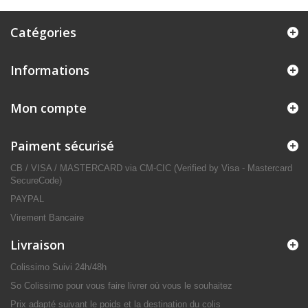
Catégories
Informations
Mon compte
Paiment sécurisé
CB / VISA / MASTERCARD via CM-CIC (Verified by Visa - Mastercard
SecureCode)
PAYPAL
Virement Bancaire
Livraison
Colissimo Suivi 24h/48h
So Colissimo pour vous faire livrer où vous le souhaitez
Prix adapté suivant le poids et la destination du colis