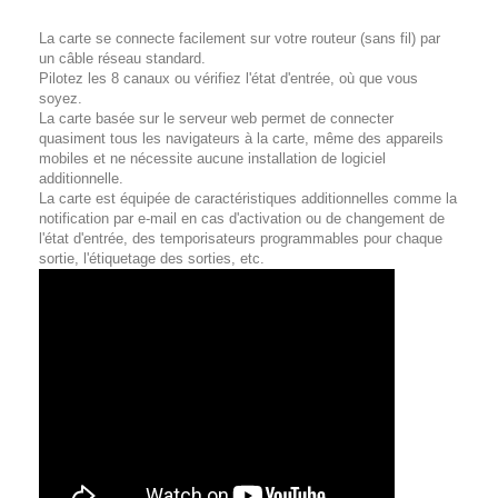
La carte se connecte facilement sur votre routeur (sans fil) par
un câble réseau standard.
Pilotez les 8 canaux ou vérifiez l'état d'entrée, où que vous
soyez.
La carte basée sur le serveur web permet de connecter
quasiment tous les navigateurs à la carte, même des appareils
mobiles et ne nécessite aucune installation de logiciel
additionnelle.
La carte est équipée de caractéristiques additionnelles comme la
notification par e-mail en cas d'activation ou de changement de
l'état d'entrée, des temporisateurs programmables pour chaque
sortie, l'étiquetage des sorties, etc.