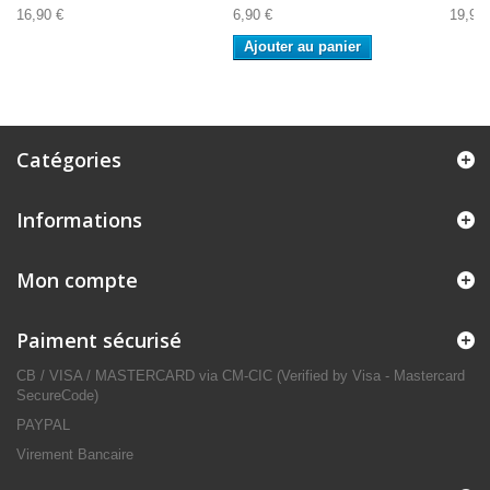
16,90 €
6,90 €
19,90 
Ajouter au panier
Catégories
Informations
Mon compte
Paiment sécurisé
CB / VISA / MASTERCARD via CM-CIC (Verified by Visa - Mastercard
SecureCode)
PAYPAL
Virement Bancaire