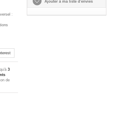
Ajouter à ma liste d'envies
versel :
tions
terest
squ'à
3
nts
ion de