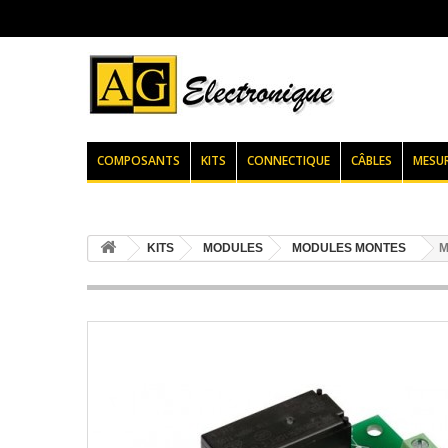
COMPOSANTS
KITS
CONNECTIQUE
CÂBLES
MESU
KITS
MODULES
MODULES MONTES
M