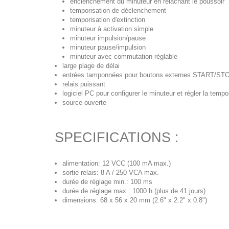
enclenchement du minuteur en relâchant le poussoir
temporisation de déclenchement
temporisation d'extinction
minuteur à activation simple
minuteur impulsion/pause
minuteur pause/impulsion
minuteur avec commutation réglable
large plage de délai
entrées tamponnées pour boutons externes START/ST
relais puissant
logiciel PC pour configurer le minuteur et régler la tempo
source ouverte
SPECIFICATIONS :
alimentation: 12 VCC (100 mA max.)
sortie relais: 8 A / 250 VCA max.
durée de réglage min.: 100 ms
durée de réglage max.: 1000 h (plus de 41 jours)
dimensions: 68 x 56 x 20 mm (2.6" x 2.2" x 0.8")