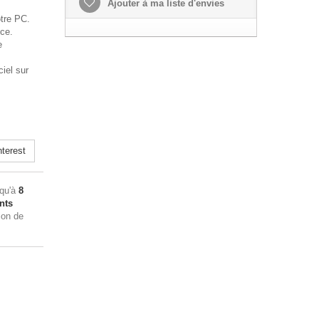
Ajouter à ma liste d'envies
tre PC.
ce.
e
.
iel sur
terest
squ'à
8
nts
ion de