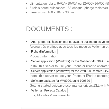
alimentation relais: 9VCA~10VCA ou 12VCC~14VCC (50
8 relais haute puissance: 16A chaque (charge résistive)
dimensions: 160 x 107 x 30mm
DOCUMENTS :
Aperçu des kits à assembler équivalant aux modules Vell
Aperçu très pratique avec tous les modules Velleman et l
Fiche d'information
Product information
Server application (Windows) for the Mobile VM8090 iOS 
Install this server to use your iPhone or iPad to operat
Server application (Windows) for the VM8090 Remote iOS
Install this server to use your iPhone or iPad to operat
Software package for VM8090, build 100820
Getting started guide,protocol manual,drivers,DLL with
Velleman Projects Catalog
Kits, Modules & instruments