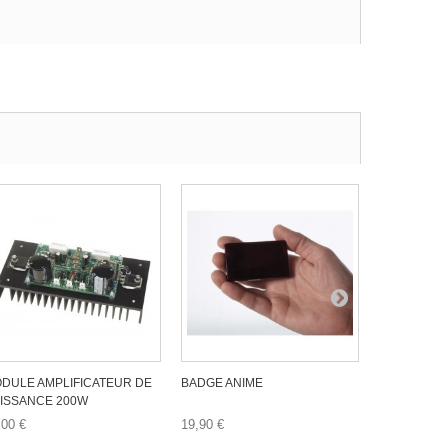
DULE AMPLIFICATEUR DE
BADGE ANIME
MODULE AM
ISSANCE 200W
,00 €
19,90 €
9,90 €