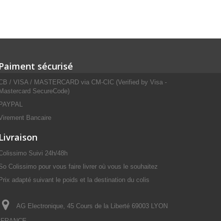
Paiment sécurisé
CB / VISA / MASTERCARD via CM-CIC (Verified by Visa -
Mastercard SecureCode)
PAYPAL
Virement Bancaire
Livraison
Colissimo Suivi 24h/48h
So Colissimo pour vous faire livrer où vous le souhaitez
Prix adapté suivant le poids et la destination du colis
AG Electronique, 45 Cours de la Liberté 69003 LYON
FRANCE