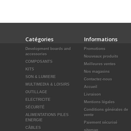
Catégories
Informations
Development boards and
Promotions
accessories
Nouveaux produits
COMPOSANTS
Meilleures ventes
KITS
Nos magasins
SON & LUMIERE
Contactez-nous
MULTIMEDIA & LOISIRS
Accueil
OUTILLAGE
Livraison
ELECTRICITE
Mentions légales
SÉCURITÉ
Conditions générales de
ALIMENTATIONS PILES
vente
ENERGIE
Paiement sécurisé
CÂBLES
sitemap