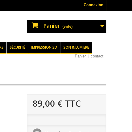
Connexion
Panier
(vide)
RS
SÉCURITÉ
IMPRESSION 3D
SON & LUMIERE
Panier
contact
89,00 €
TTC
X