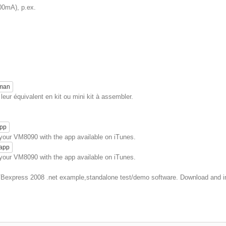
0mA), p.ex.
eman
eur équivalent en kit ou mini kit à assembler.
app
e your VM8090 with the app available on iTunes.
 app
e your VM8090 with the app available on iTunes.
 VBexpress 2008 .net example,standalone test/demo software. Download and in