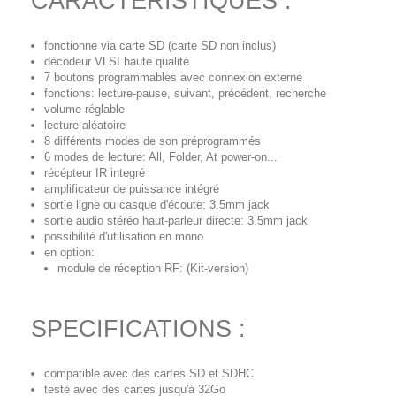
CARACTERISTIQUES :
fonctionne via carte SD (carte SD non inclus)
décodeur VLSI haute qualité
7 boutons programmables avec connexion externe
fonctions: lecture-pause, suivant, précédent, recherche
volume réglable
lecture aléatoire
8 différents modes de son préprogrammés
6 modes de lecture: All, Folder, At power-on...
récépteur IR integré
amplificateur de puissance intégré
sortie ligne ou casque d'écoute: 3.5mm jack
sortie audio stéréo haut-parleur directe: 3.5mm jack
possibilité d'utilisation en mono
en option:
module de réception RF: (Kit-version)
SPECIFICATIONS :
compatible avec des cartes SD et SDHC
testé avec des cartes jusqu'à 32Go