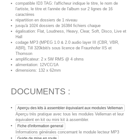
compatible ID3 TAG: l'afficheur indique le titre, le nom de
l'artiste, le titre et l'année de l'album sur 2 lignes de 16
caractères
répartition en dossiers de 1 niveau
jusqu'à 1024 dossiers de 16384 fichiers chaque
égalisation: Flat, Loudness, Heavy, Clear, Soft, Disco, Live et
Hall
codage MP3 (MPEG 1.0 & 2.0 audio layer III (CBR, VBR,
ABR), Till 320kbit/s sous licence de Fraunhofer IIS et
Thomson
amplificateur: 2 x 5W RMS @ 4 ohms
alimentation: 12VCC/1A
dimensions: 132 x 62mm
DOCUMENTS :
Aperçu des kits à assembler équivalant aux modules Velleman
Aperçu très pratique avec tous les modules Velleman et leur
équivalent en kit ou mini kit à assembler.
Fiche d'information general
Informations générales concernant le module lecteur MP3
Guide de mise en route