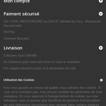
Mon compte
Paiment sécurisé
CB / VISA / MASTERCARD via CM-CIC (Verified by Visa - Mastercard
SecureCode)
PAYPAL
Virement Bancaire
Livraison
Colissimo Suivi 24h/48h
So Colissimo pour vous faire livrer où vous le souhaitez
Prix adapté suivant le poids et la destination du colis
Utilisation des Cookies
Pour vous garantir un service de qualité, nous utilisons des cookies. Si
vous ne le souhaitez pas, vous pouvez modifier les paramètres de votre
navigateur. En vous opposant à l'enregistrement de cookies sur votre
ordinateur, vous ne pourrez plus bénéficier de plusieurs fonctionnalités
qui sont néanmoins nécessaires pour naviguer dans certains espaces