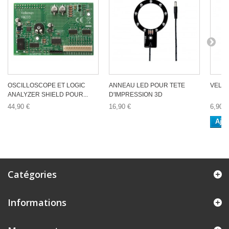
OSCILLOSCOPE ET LOGIC
ANNEAU LED POUR TETE
VELL
ANALYZER SHIELD POUR...
D'IMPRESSION 3D
44,90 €
16,90 €
6,90 €
Ajou
Catégories
Informations